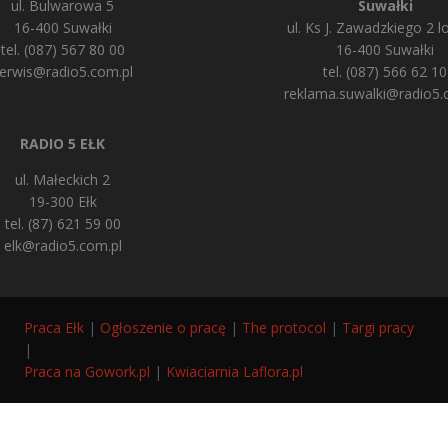
ul. Bulwarowa 5
Suwałki
16-400 Suwałki
ul. Ks J. Zawadzkiego 2 lo
tel. (087) 567 80 00
16-400 Suwałki
erwis@radio5.com.pl
tel. (087) 566 62 10
reklama.suwalki@radio5.
RADIO 5 EŁK
ul. Małeckich 2
19-300 Ełk
tel. (87) 621 59 00
elk@radio5.com.pl
Praca Ełk
|
Ogłoszenie o pracę
|
The protocol
|
Targi pracy
|
Praca na Gowork.pl
|
Kwiaciarnia Laflora.pl