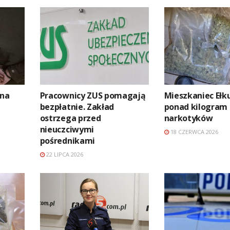
 na
Pracownicy ZUS pomagają
Mieszkaniec Ełk
bezpłatnie. Zakład
ponad kilogram
ostrzega przed
narkotyków
nieuczciwymi
18 CZERWCA 2026
pośrednikami
22 LIPCA 2026