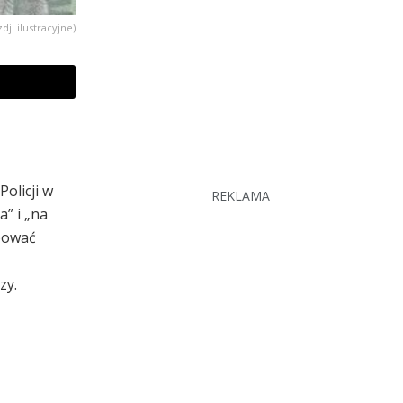
zdj. ilustracyjne)
olicji w
REKLAMA
a” i „na
óbować
zy.