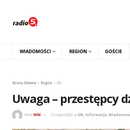
WIADOMOŚCI
REGION
GOŚCIE
Strona Główna
Region
Ełk
Uwaga – przestępcy d
Red.
WM
12 maja 2022
w
Ełk
,
Informacje
,
Wiadomośc