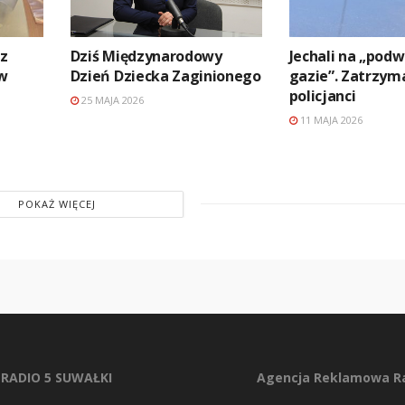
 z
Dziś Międzynarodowy
Jechali na „pod
 w
Dzień Dziecka Zaginionego
gazie”. Zatrzyma
policjanci
25 MAJA 2026
11 MAJA 2026
POKAŻ WIĘCEJ
RADIO 5 SUWAŁKI
Agencja Reklamowa Ra