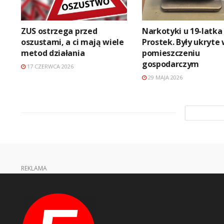
ZUS ostrzega przed
Narkotyki u 19-latka
oszustami, a ci mają wiele
Prostek. Były ukryte
metod działania
pomieszczeniu
gospodarczym
17 CZERWCA 2026
29 MAJA 2026
REKLAMA