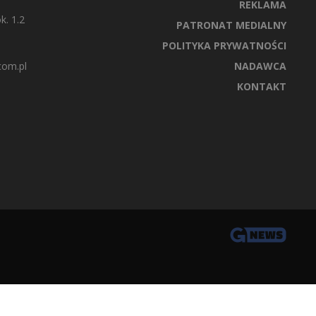
REKLAMA
k. 1.2
PATRONAT MEDIALNY
POLITYKA PRYWATNOŚCI
com.pl
NADAWCA
KONTAKT