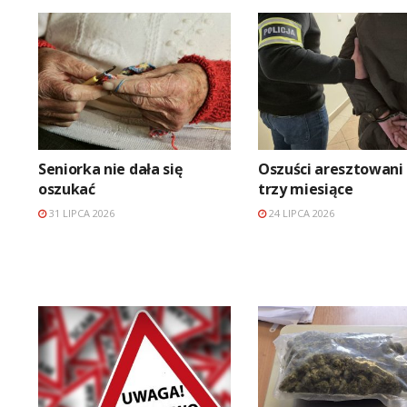
Seniorka nie dała się
Oszuści aresztowani
oszukać
trzy miesiące
31 LIPCA 2026
24 LIPCA 2026