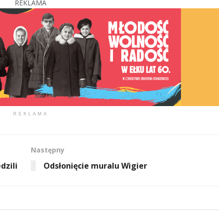
REKLAMA
REKLAMA
Następny
dzili
Odsłonięcie muralu Wigier