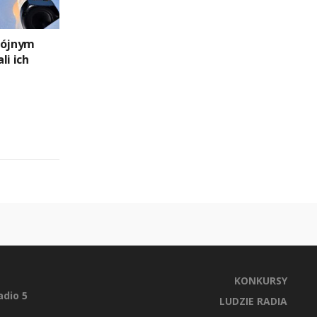
wójnym
li ich
KONKURSY
dio 5
LUDZIE RADIA