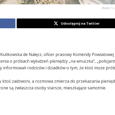
(Radio 5, 
Udostępnij na Twitter
 Kulikowska de Nałęcz, oficer prasowy Komendy Powiatowej P
zenia o próbach wyłudzeń pieniędzy „na wnuczka”, „policjant
by informowali rodziców i dziadków o tym, że ktoś może pr
dy ktoś zadzwoni, a rozmowa zmierza do przekazania pienięd
ażone są zwłaszcza osoby starsze, mieszkające samotnie.