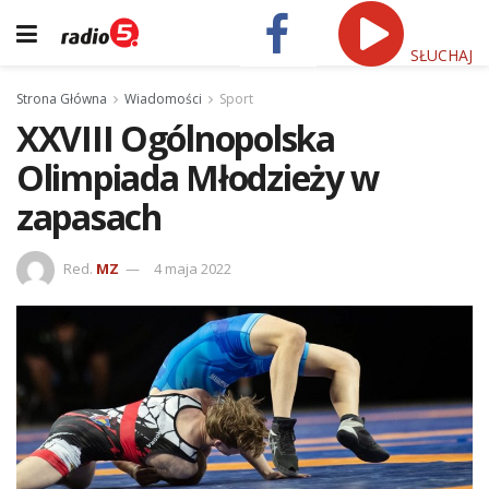
SŁUCHAJ
Strona Główna
Wiadomości
Sport
XXVIII Ogólnopolska
Olimpiada Młodzieży w
zapasach
Red.
MZ
4 maja 2022