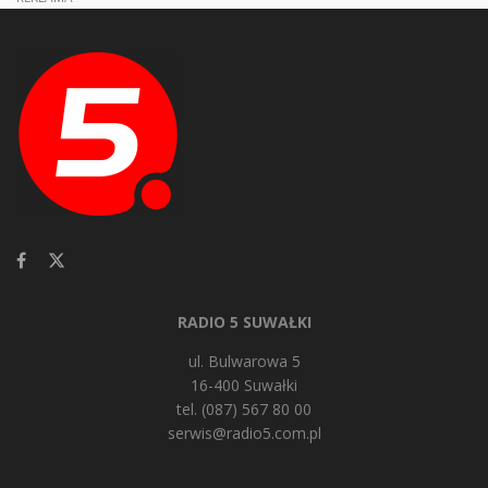
RADIO 5 SUWAŁKI
ul. Bulwarowa 5
16-400 Suwałki
tel. (087) 567 80 00
serwis@radio5.com.pl