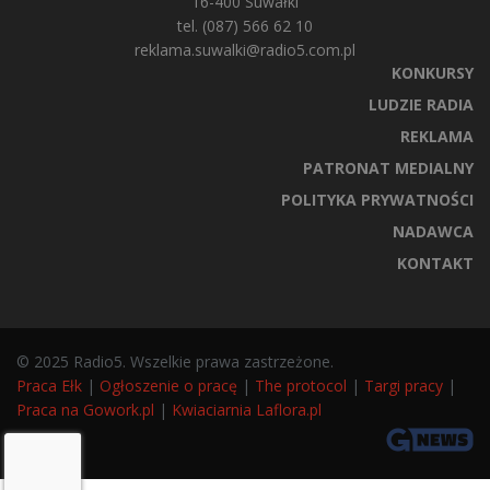
16-400 Suwałki
tel. (087) 566 62 10
reklama.suwalki@radio5.com.pl
KONKURSY
LUDZIE RADIA
REKLAMA
PATRONAT MEDIALNY
POLITYKA PRYWATNOŚCI
NADAWCA
KONTAKT
© 2025 Radio5. Wszelkie prawa zastrzeżone.
Praca Ełk
|
Ogłoszenie o pracę
|
The protocol
|
Targi pracy
|
Praca na Gowork.pl
|
Kwiaciarnia Laflora.pl