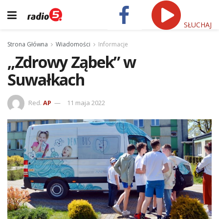
SŁUCHAJ
Strona Główna
Wiadomości
Informacje
„Zdrowy Ząbek” w
Suwałkach
Red.
AP
11 maja 2022