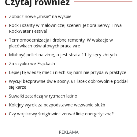
Czytaj również
Zobacz nowe „misie” na wyspie
Rock i szanty w malowniczej scenerii Jeziora Serwy. Trwa
RockWater Festival
Termomodernizacja i drobne remonty. W wakacje w
placówkach oświatowych praca wre
Miał być pellet na zimę, a jest strata 11 tysięcy złotych
Za szybko we Frąckach
Lepiej tę wiedzę mieć i niech się nam nie przyda w praktyce
Wyciął bezprawnie dwie sosny. 61-latek dobrowolnie poddał
się karze
Suwałki zatańczą w rytmach latino
Kolejny wyrok za bezpodstawne wezwanie służb
Czy wojskowy śmigłowiec zerwał linię energetyczną?
REKLAMA