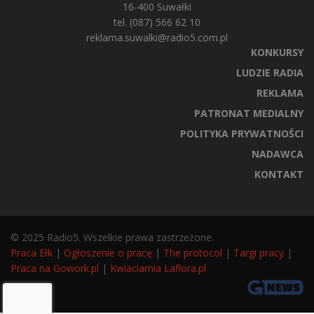
16-400 Suwałki
tel. (087) 566 62 10
reklama.suwalki@radio5.com.pl
KONKURSY
LUDZIE RADIA
REKLAMA
PATRONAT MEDIALNY
POLITYKA PRYWATNOŚCI
NADAWCA
KONTAKT
© 2025 Radio5. Wszelkie prawa zastrzeżone.
Praca Ełk
|
Ogłoszenie o pracę
|
The protocol
|
Targi pracy
|
Praca na Gowork.pl
|
Kwiaciarnia Laflora.pl