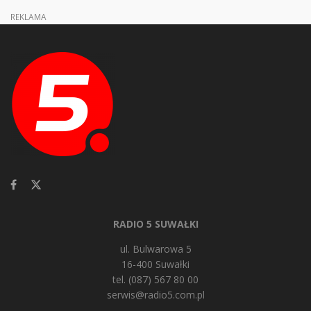
REKLAMA
RADIO 5 SUWAŁKI
ul. Bulwarowa 5
16-400 Suwałki
tel. (087) 567 80 00
serwis@radio5.com.pl