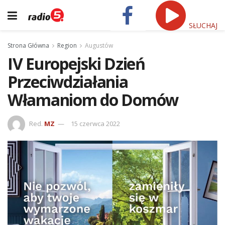
SŁUCHAJ
Strona Główna
Region
Augustów
IV Europejski Dzień
Przeciwdziałania
Włamaniom do Domów
Red.
MZ
15 czerwca 2022