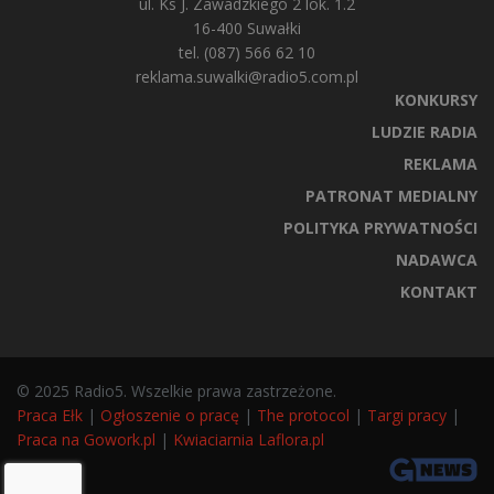
ul. Ks J. Zawadzkiego 2 lok. 1.2
16-400 Suwałki
tel. (087) 566 62 10
reklama.suwalki@radio5.com.pl
KONKURSY
LUDZIE RADIA
REKLAMA
PATRONAT MEDIALNY
POLITYKA PRYWATNOŚCI
NADAWCA
KONTAKT
© 2025 Radio5. Wszelkie prawa zastrzeżone.
Praca Ełk
|
Ogłoszenie o pracę
|
The protocol
|
Targi pracy
|
Praca na Gowork.pl
|
Kwiaciarnia Laflora.pl