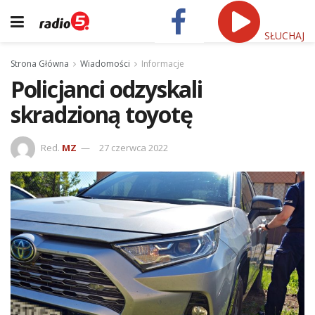
SŁUCHAJ
Strona Główna
Wiadomości
Informacje
Policjanci odzyskali
skradzioną toyotę
Red.
MZ
27 czerwca 2022