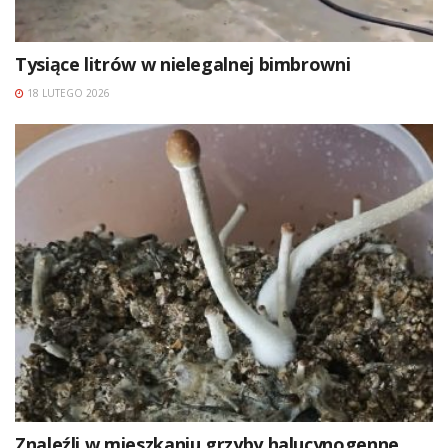
Tysiące litrów w nielegalnej bimbrowni
18 LUTEGO 2026
Znaleźli w mieszkaniu grzyby halucynogenne