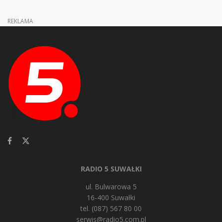
REKLAMA
RADIO 5 SUWAŁKI
ul. Bulwarowa 5
16-400 Suwałki
tel. (087) 567 80 00
serwis@radio5.com.pl