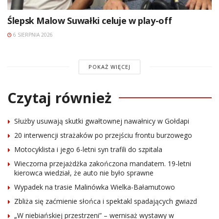
Ślepsk Malow Suwałki celuje w play-off
6 SIERPNIA 2026
POKAŻ WIĘCEJ
Czytaj również
Służby usuwają skutki gwałtownej nawałnicy w Gołdapi
20 interwencji strażaków po przejściu frontu burzowego
Motocyklista i jego 6-letni syn trafili do szpitala
Wieczorna przejażdżka zakończona mandatem. 19-letni
kierowca wiedział, że auto nie było sprawne
Wypadek na trasie Malinówka Wielka-Bałamutowo
Zbliża się zaćmienie słońca i spektakl spadających gwiazd
„W niebiańskiej przestrzeni” – wernisaż wystawy w