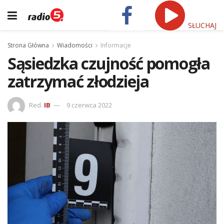
SŁUCHAJ
Strona Główna
Wiadomości
Informacje
Sąsiedzka czujność pomogła
zatrzymać złodzieja
Red.
IB
9 czerwca 2022