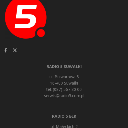
RADIO 5 SUWAŁKI
ul. Bulwarowa 5
16-400 Suwałki
tel. (087) 567 80 00
serwis@radio5.com.pl
RADIO 5 EŁK
ul. Małeckich 2