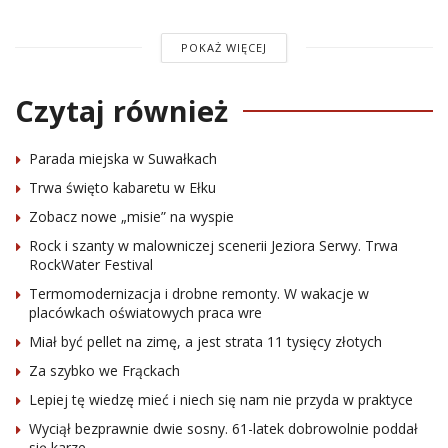
POKAŻ WIĘCEJ
Czytaj również
Parada miejska w Suwałkach
Trwa święto kabaretu w Ełku
Zobacz nowe „misie” na wyspie
Rock i szanty w malowniczej scenerii Jeziora Serwy. Trwa
RockWater Festival
Termomodernizacja i drobne remonty. W wakacje w
placówkach oświatowych praca wre
Miał być pellet na zimę, a jest strata 11 tysięcy złotych
Za szybko we Frąckach
Lepiej tę wiedzę mieć i niech się nam nie przyda w praktyce
Wyciął bezprawnie dwie sosny. 61-latek dobrowolnie poddał
się karze