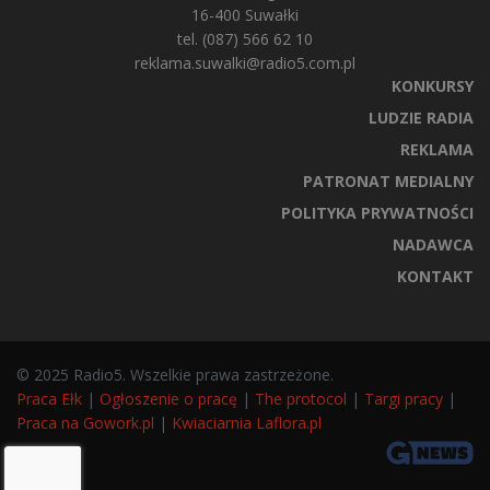
16-400 Suwałki
tel. (087) 566 62 10
reklama.suwalki@radio5.com.pl
KONKURSY
LUDZIE RADIA
REKLAMA
PATRONAT MEDIALNY
POLITYKA PRYWATNOŚCI
NADAWCA
KONTAKT
© 2025 Radio5. Wszelkie prawa zastrzeżone.
Praca Ełk
|
Ogłoszenie o pracę
|
The protocol
|
Targi pracy
|
Praca na Gowork.pl
|
Kwiaciarnia Laflora.pl