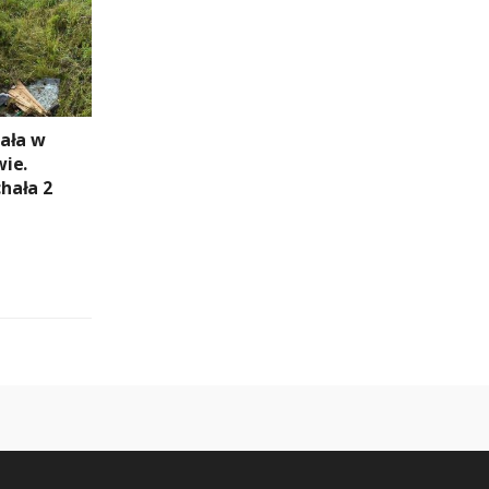
ała w
ie.
hała 2