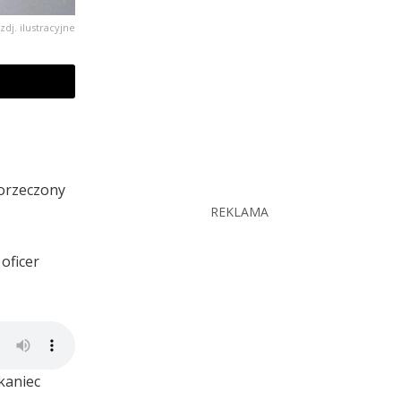
zdj. ilustracyjne
 orzeczony
REKLAMA
oficer
kaniec