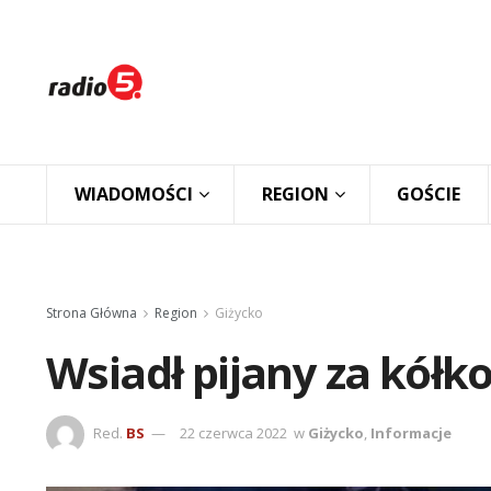
WIADOMOŚCI
REGION
GOŚCIE
Strona Główna
Region
Giżycko
Wsiadł pijany za kółk
Red.
BS
22 czerwca 2022
w
Giżycko
,
Informacje