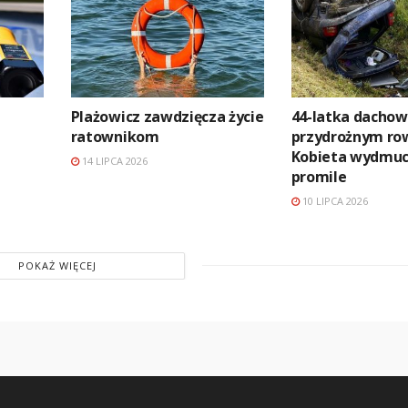
Plażowicz zawdzięcza życie
44-latka dachow
ratownikom
przydrożnym row
Kobieta wydmuc
14 LIPCA 2026
promile
10 LIPCA 2026
POKAŻ WIĘCEJ