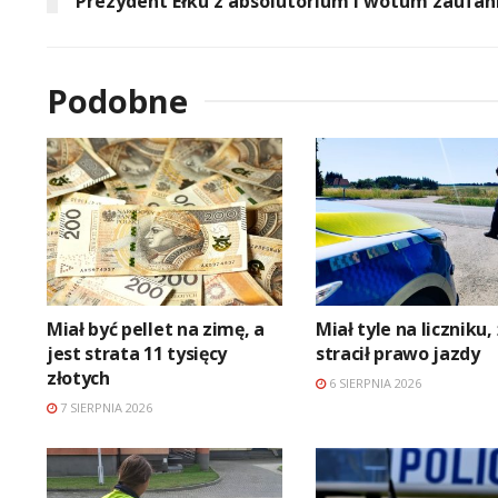
Prezydent Ełku z absolutorium i wotum zaufan
Podobne
Miał być pellet na zimę, a
Miał tyle na liczniku,
jest strata 11 tysięcy
stracił prawo jazdy
złotych
6 SIERPNIA 2026
7 SIERPNIA 2026