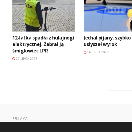
12-latka spadła z hulajnogi
Jechał pijany, szybko
elektrycznej. Zabrał ją
usłyszał wyrok
śmigłowiec LPR
16 LIPCA 2026
27 LIPCA 2026
REKLAMA