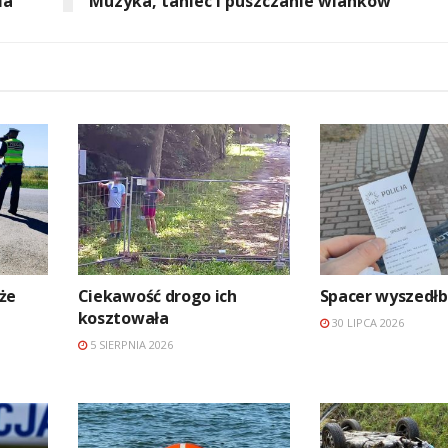
ia
Muzyka, taniec i puszczanie wianków
 że
Ciekawość drogo ich
Spacer wyszedłb
kosztowała
30 LIPCA 2026
5 SIERPNIA 2026