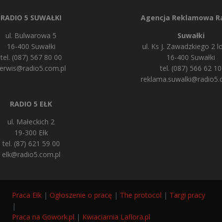
RADIO 5 SUWAŁKI
Agencja Reklamowa Ra
ul. Bulwarowa 5
Suwałki
16-400 Suwałki
ul. Ks J. Zawadzkiego 2 lo
tel. (087) 567 80 00
16-400 Suwałki
erwis@radio5.com.pl
tel. (087) 566 62 10
reklama.suwalki@radio5.
RADIO 5 EŁK
ul. Małeckich 2
19-300 Ełk
tel. (87) 621 59 00
elk@radio5.com.pl
Praca Ełk
|
Ogłoszenie o pracę
|
The protocol
|
Targi pracy
|
Praca na Gowork.pl
|
Kwiaciarnia Laflora.pl