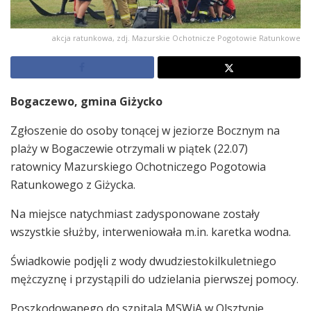
akcja ratunkowa, zdj. Mazurskie Ochotnicze Pogotowie Ratunkowe
Bogaczewo, gmina Giżycko
Zgłoszenie do osoby tonącej w jeziorze Bocznym na
plaży w Bogaczewie otrzymali w piątek (22.07)
ratownicy Mazurskiego Ochotniczego Pogotowia
Ratunkowego z Giżycka.
Na miejsce natychmiast zadysponowane zostały
wszystkie służby, interweniowała m.in. karetka wodna.
Świadkowie podjęli z wody dwudziestokilkuletniego
mężczyznę i przystąpili do udzielania pierwszej pomocy.
Poszkodowanego do szpitala MSWiA w Olsztynie