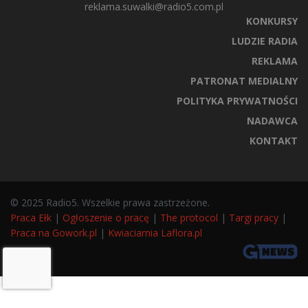
reklama.suwalki@radio5.com.pl
KONKURSY
LUDZIE RADIA
REKLAMA
PATRONAT MEDIALNY
POLITYKA PRYWATNOŚCI
NADAWCA
KONTAKT
© 2025 Radio5. Wszelkie prawa zastrzeżone.
Praca Ełk
|
Ogłoszenie o pracę
|
The protocol
|
Targi pracy
|
Praca na Gowork.pl
|
Kwiaciarnia Laflora.pl