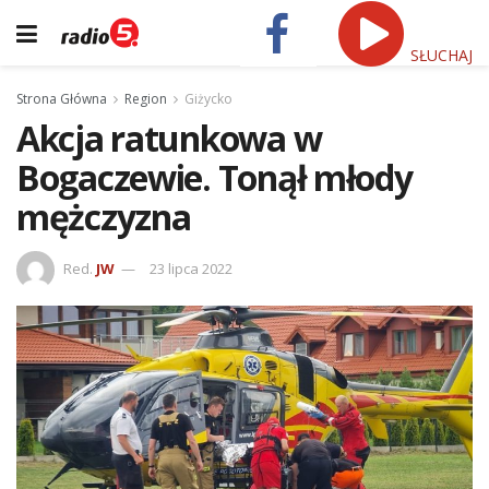
SŁUCHAJ
Strona Główna
Region
Giżycko
Akcja ratunkowa w
Bogaczewie. Tonął młody
mężczyzna
Red.
JW
23 lipca 2022