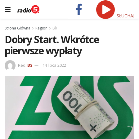
SŁUCHAJ
Strona Główna
Region
Ełk
Dobry Start. Wkrótce
pierwsze wypłaty
Red.
BS
14 lipca 2022