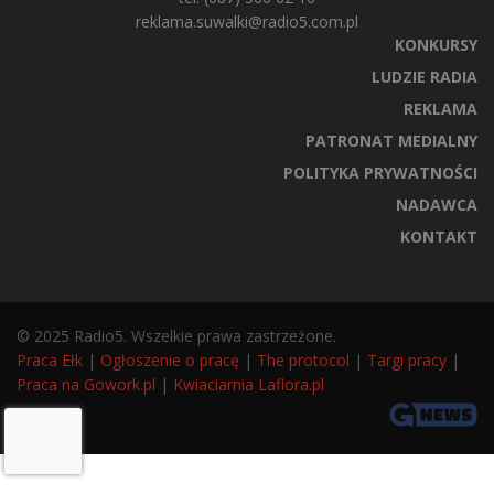
reklama.suwalki@radio5.com.pl
KONKURSY
LUDZIE RADIA
REKLAMA
PATRONAT MEDIALNY
POLITYKA PRYWATNOŚCI
NADAWCA
KONTAKT
© 2025 Radio5. Wszelkie prawa zastrzeżone.
Praca Ełk
|
Ogłoszenie o pracę
|
The protocol
|
Targi pracy
|
Praca na Gowork.pl
|
Kwiaciarnia Laflora.pl