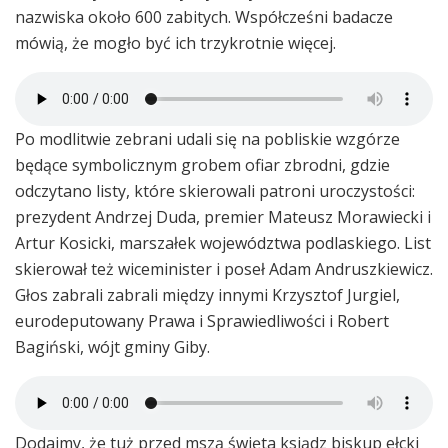
nazwiska około 600 zabitych. Współcześni badacze
mówią, że mogło być ich trzykrotnie więcej.
Po modlitwie zebrani udali się na pobliskie wzgórze
będące symbolicznym grobem ofiar zbrodni, gdzie
odczytano listy, które skierowali patroni uroczystości:
prezydent Andrzej Duda, premier Mateusz Morawiecki i
Artur Kosicki, marszałek województwa podlaskiego. List
skierował też wiceminister i poseł Adam Andruszkiewicz.
Głos zabrali zabrali między innymi Krzysztof Jurgiel,
eurodeputowany Prawa i Sprawiedliwości i Robert
Bagiński, wójt gminy Giby.
Dodajmy, że tuż przed mszą święta ksiądz biskup ełcki