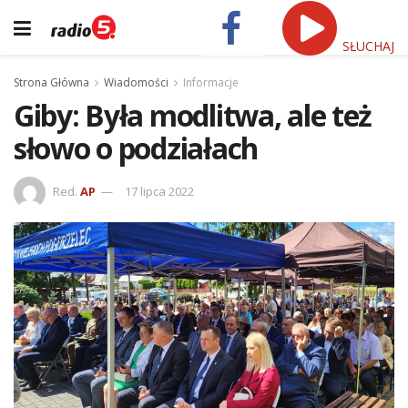
SŁUCHAJ
Strona Główna
Wiadomości
Informacje
Giby: Była modlitwa, ale też
słowo o podziałach
Red.
AP
17 lipca 2022