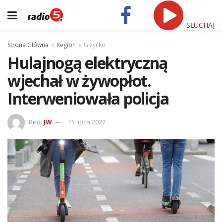
SŁUCHAJ
Strona Główna
Region
Giżycko
Hulajnogą elektryczną
wjechał w żywopłot.
Interweniowała policja
Red.
JW
15 lipca 2022