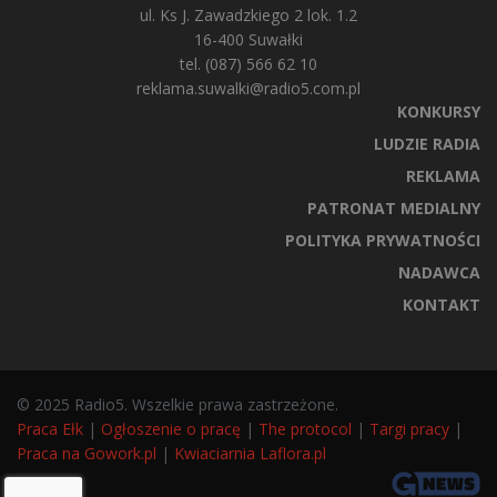
ul. Ks J. Zawadzkiego 2 lok. 1.2
16-400 Suwałki
tel. (087) 566 62 10
reklama.suwalki@radio5.com.pl
KONKURSY
LUDZIE RADIA
REKLAMA
PATRONAT MEDIALNY
POLITYKA PRYWATNOŚCI
NADAWCA
KONTAKT
© 2025 Radio5. Wszelkie prawa zastrzeżone.
Praca Ełk
|
Ogłoszenie o pracę
|
The protocol
|
Targi pracy
|
Praca na Gowork.pl
|
Kwiaciarnia Laflora.pl