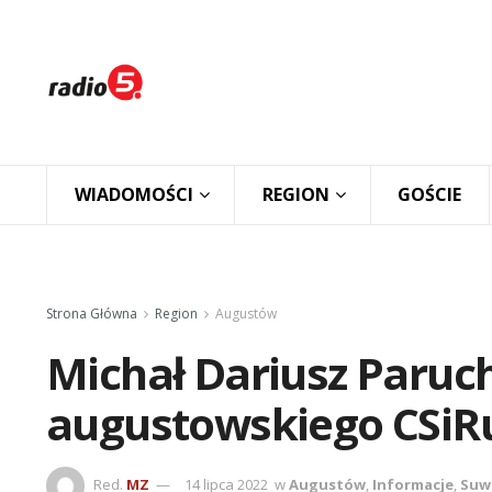
WIADOMOŚCI
REGION
GOŚCIE
Strona Główna
Region
Augustów
Michał Dariusz Paruc
augustowskiego CSiR
Red.
MZ
14 lipca 2022
w
Augustów
,
Informacje
,
Suw