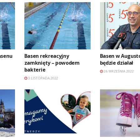
asenu
Basen rekreacyjny
Basen w August
zamknięty – powodem
będzie działał
bakterie
26 WRZEŚNIA 2022
3 LISTOPADA 2022