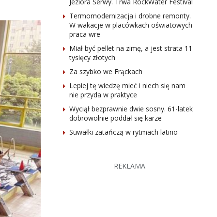
Jeziora Serwy. Trwa RockWater Festival
Termomodernizacja i drobne remonty.
W wakacje w placówkach oświatowych
praca wre
Miał być pellet na zimę, a jest strata 11
tysięcy złotych
Za szybko we Frąckach
Lepiej tę wiedzę mieć i niech się nam
nie przyda w praktyce
Wyciął bezprawnie dwie sosny. 61-latek
dobrowolnie poddał się karze
Suwałki zatańczą w rytmach latino
REKLAMA