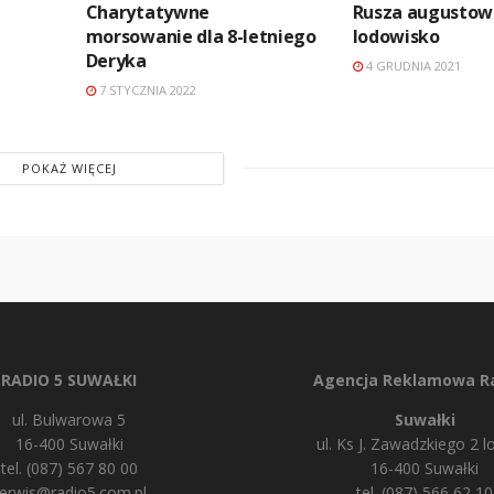
Charytatywne
Rusza augustow
morsowanie dla 8-letniego
lodowisko
Deryka
4 GRUDNIA 2021
7 STYCZNIA 2022
POKAŻ WIĘCEJ
RADIO 5 SUWAŁKI
Agencja Reklamowa Ra
ul. Bulwarowa 5
Suwałki
16-400 Suwałki
ul. Ks J. Zawadzkiego 2 lo
tel. (087) 567 80 00
16-400 Suwałki
erwis@radio5.com.pl
tel. (087) 566 62 10