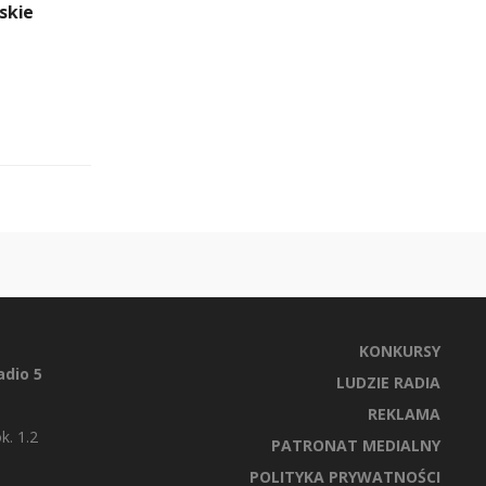
skie
KONKURSY
dio 5
LUDZIE RADIA
REKLAMA
k. 1.2
PATRONAT MEDIALNY
POLITYKA PRYWATNOŚCI