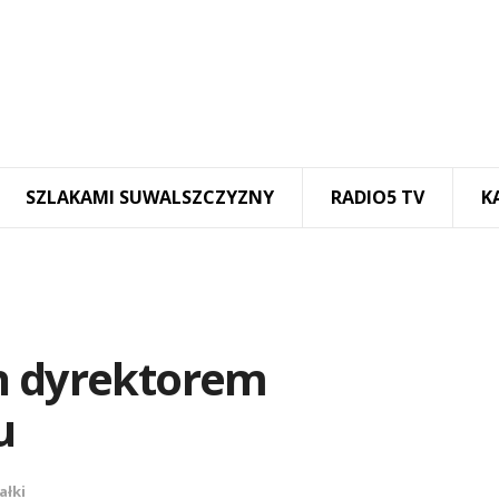
SZLAKAMI SUWALSZCZYZNY
RADIO5 TV
K
h dyrektorem
u
ałki