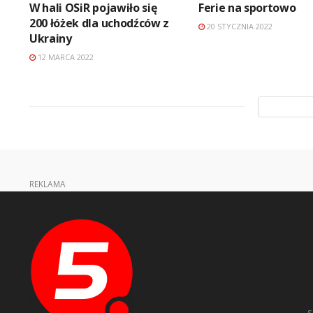
W hali OSiR pojawiło się
Ferie na sportowo
200 łóżek dla uchodźców z
20 STYCZNIA 2022
Ukrainy
12 MARCA 2022
REKLAMA
s