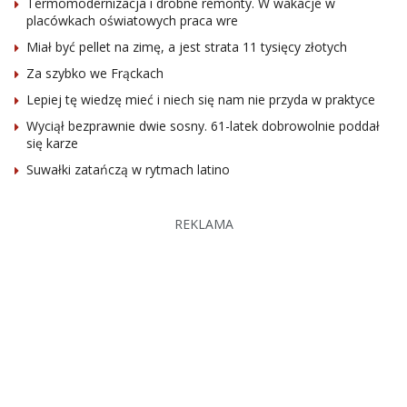
Termomodernizacja i drobne remonty. W wakacje w
placówkach oświatowych praca wre
Miał być pellet na zimę, a jest strata 11 tysięcy złotych
Za szybko we Frąckach
Lepiej tę wiedzę mieć i niech się nam nie przyda w praktyce
Wyciął bezprawnie dwie sosny. 61-latek dobrowolnie poddał
się karze
Suwałki zatańczą w rytmach latino
REKLAMA