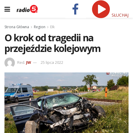
SŁUCHAJ
Strona Główna
Region
Ełk
O krok od tragedii na
przejeździe kolejowym
Red.
JW
25 lipca 2022