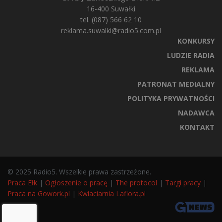
16-400 Suwałki
tel. (087) 566 62 10
reklama.suwalki@radio5.com.pl
KONKURSY
LUDZIE RADIA
REKLAMA
PATRONAT MEDIALNY
POLITYKA PRYWATNOŚCI
NADAWCA
KONTAKT
© 2025 Radio5. Wszelkie prawa zastrzeżone.
Praca Ełk
|
Ogłoszenie o pracę
|
The protocol
|
Targi pracy
|
Praca na Gowork.pl
|
Kwiaciarnia Laflora.pl