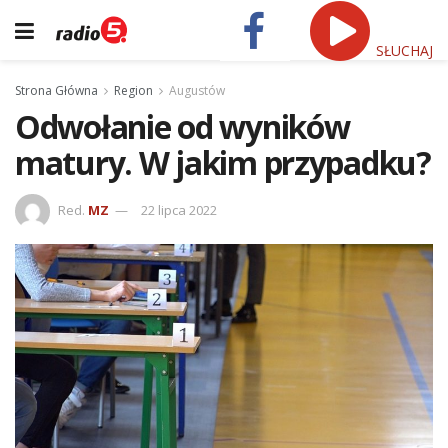
SŁUCHAJ
Strona Główna
Region
Augustów
Odwołanie od wyników
matury. W jakim przypadku?
Red.
MZ
22 lipca 2022