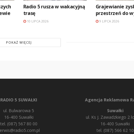
szych
Radio 5 rusza w wakacyjną
Grajewianie zys
ewie
trasę
przestrzeń do 
10 LIPCA 2026
9 LIPCA 2026
POKAŻ WIĘCEJ
RADIO 5 SUWAŁKI
Agencja Reklamowa Ra
ul. Bulwarowa 5
Suwałki
16-400 Suwałki
ul. Ks J. Zawadzkiego 2 lo
tel. (087) 567 80 00
16-400 Suwałki
erwis@radio5.com.pl
tel. (087) 566 62 10