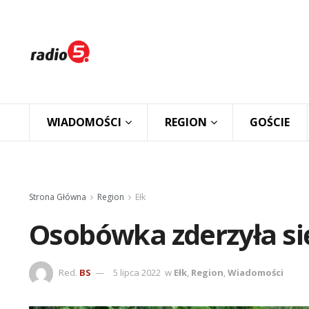
WIADOMOŚCI
REGION
GOŚCIE
Strona Główna
Region
Ełk
Osobówka zderzyła si
Red.
BS
5 lipca 2022
w
Ełk
,
Region
,
Wiadomości