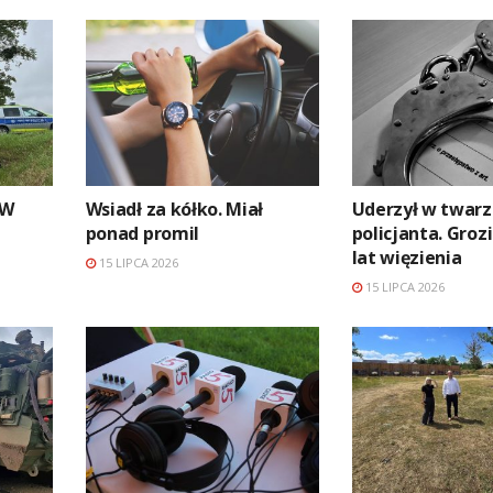
MW
Wsiadł za kółko. Miał
Uderzył w twarz
ponad promil
policjanta. Groz
lat więzienia
15 LIPCA 2026
15 LIPCA 2026