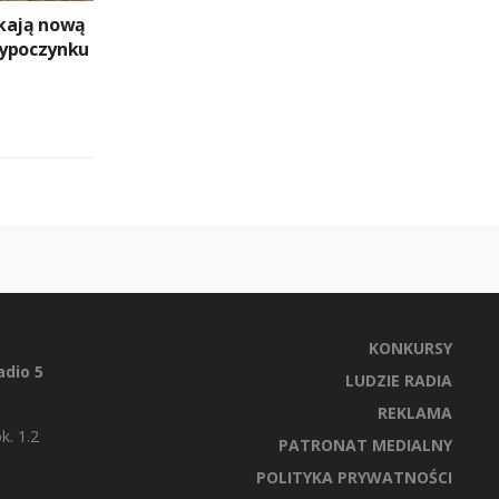
kają nową
wypoczynku
KONKURSY
dio 5
LUDZIE RADIA
REKLAMA
k. 1.2
PATRONAT MEDIALNY
POLITYKA PRYWATNOŚCI