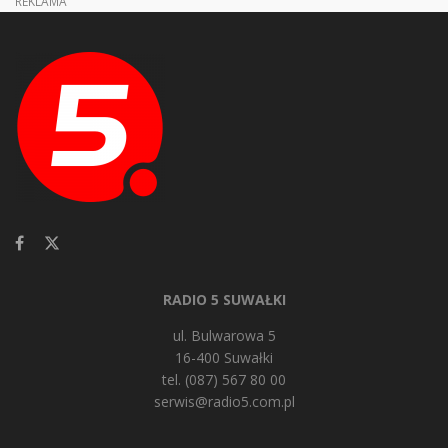
REKLAMA
RADIO 5 SUWAŁKI
ul. Bulwarowa 5
16-400 Suwałki
tel. (087) 567 80 00
serwis@radio5.com.pl