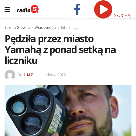
SŁUCHAJ
Strona Główna
Wiadomości
Informacje
Pędziła przez miasto
Yamahą z ponad setką na
liczniku
Red.
MZ
11 lipca 2022