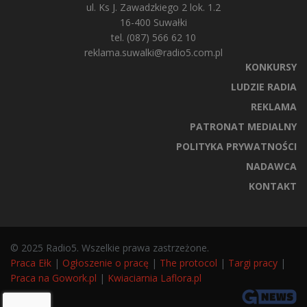
ul. Ks J. Zawadzkiego 2 lok. 1.2
16-400 Suwałki
tel. (087) 566 62 10
reklama.suwalki@radio5.com.pl
KONKURSY
LUDZIE RADIA
REKLAMA
PATRONAT MEDIALNY
POLITYKA PRYWATNOŚCI
NADAWCA
KONTAKT
© 2025 Radio5. Wszelkie prawa zastrzeżone.
Praca Ełk
|
Ogłoszenie o pracę
|
The protocol
|
Targi pracy
|
Praca na Gowork.pl
|
Kwiaciarnia Laflora.pl