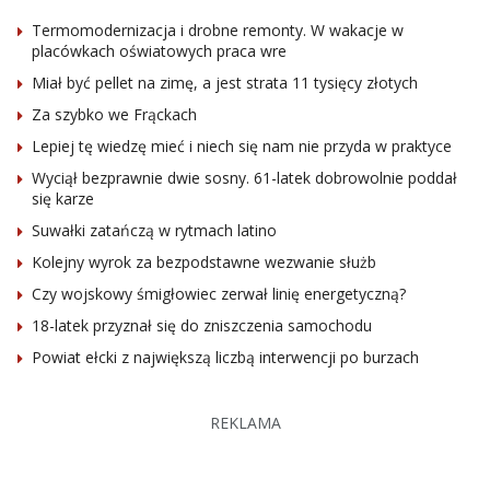
Termomodernizacja i drobne remonty. W wakacje w
placówkach oświatowych praca wre
Miał być pellet na zimę, a jest strata 11 tysięcy złotych
Za szybko we Frąckach
Lepiej tę wiedzę mieć i niech się nam nie przyda w praktyce
Wyciął bezprawnie dwie sosny. 61-latek dobrowolnie poddał
się karze
Suwałki zatańczą w rytmach latino
Kolejny wyrok za bezpodstawne wezwanie służb
Czy wojskowy śmigłowiec zerwał linię energetyczną?
18-latek przyznał się do zniszczenia samochodu
Powiat ełcki z największą liczbą interwencji po burzach
REKLAMA