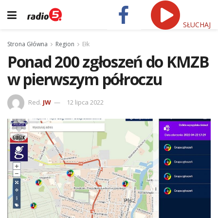
SŁUCHAJ
Strona Główna
Region
Ełk
Ponad 200 zgłoszeń do KMZB
w pierwszym półroczu
Red.
JW
12 lipca 2022