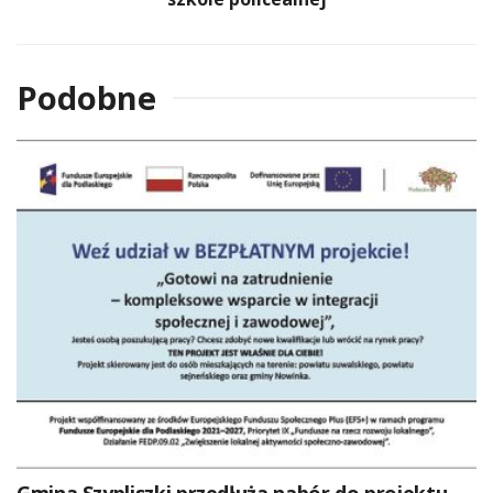
Podobne
Gmina Szypliszki przedłuża nabór do projektu