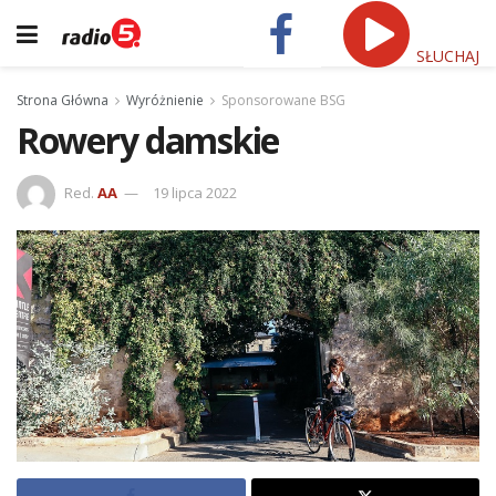
SŁUCHAJ
Strona Główna
Wyróżnienie
Sponsorowane BSG
Rowery damskie
Red.
AA
19 lipca 2022