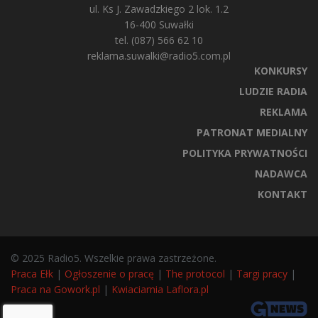
ul. Ks J. Zawadzkiego 2 lok. 1.2
16-400 Suwałki
tel. (087) 566 62 10
reklama.suwalki@radio5.com.pl
KONKURSY
LUDZIE RADIA
REKLAMA
PATRONAT MEDIALNY
POLITYKA PRYWATNOŚCI
NADAWCA
KONTAKT
© 2025 Radio5. Wszelkie prawa zastrzeżone.
Praca Ełk
|
Ogłoszenie o pracę
|
The protocol
|
Targi pracy
|
Praca na Gowork.pl
|
Kwiaciarnia Laflora.pl