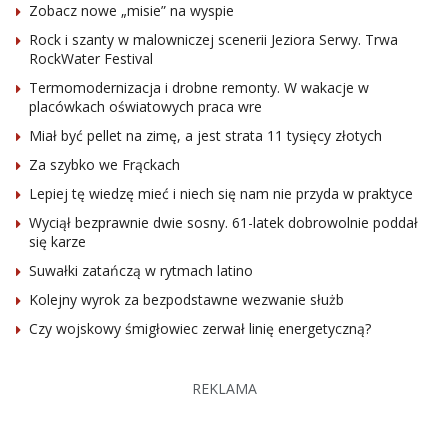
Zobacz nowe „misie” na wyspie
Rock i szanty w malowniczej scenerii Jeziora Serwy. Trwa
RockWater Festival
Termomodernizacja i drobne remonty. W wakacje w
placówkach oświatowych praca wre
Miał być pellet na zimę, a jest strata 11 tysięcy złotych
Za szybko we Frąckach
Lepiej tę wiedzę mieć i niech się nam nie przyda w praktyce
Wyciął bezprawnie dwie sosny. 61-latek dobrowolnie poddał
się karze
Suwałki zatańczą w rytmach latino
Kolejny wyrok za bezpodstawne wezwanie służb
Czy wojskowy śmigłowiec zerwał linię energetyczną?
REKLAMA