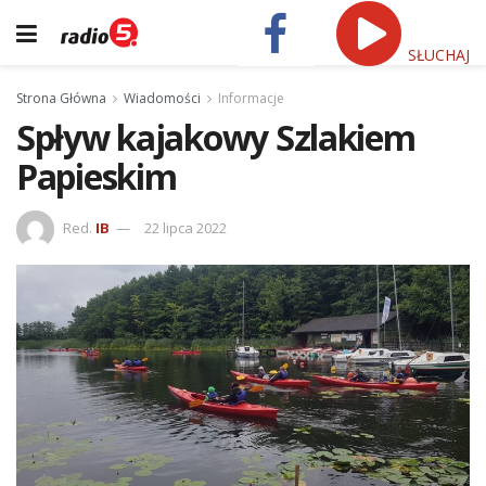
SŁUCHAJ
Strona Główna
Wiadomości
Informacje
Spływ kajakowy Szlakiem
Papieskim
Red.
IB
22 lipca 2022