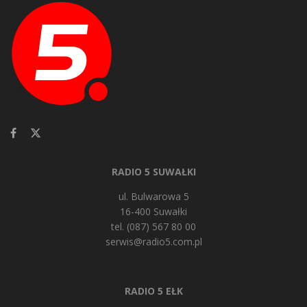
RADIO 5 SUWAŁKI
ul. Bulwarowa 5
16-400 Suwałki
tel. (087) 567 80 00
serwis@radio5.com.pl
RADIO 5 EŁK