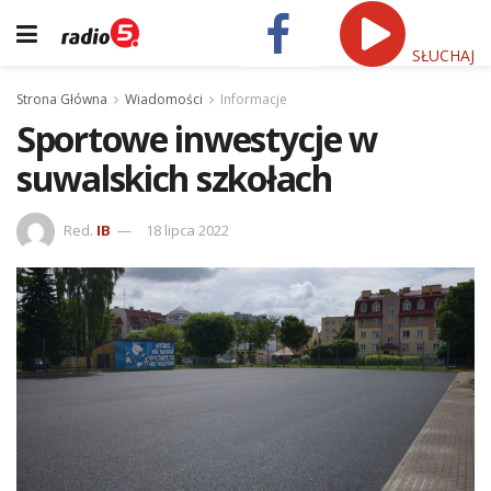
SŁUCHAJ
Strona Główna
Wiadomości
Informacje
Sportowe inwestycje w
suwalskich szkołach
Red.
IB
18 lipca 2022