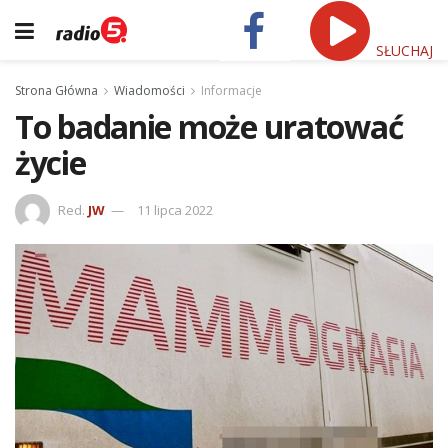
SŁUCHAJ
Strona Główna
Wiadomości
Informacje
To badanie może uratować
życie
Red.
JW
11 lipca 2022