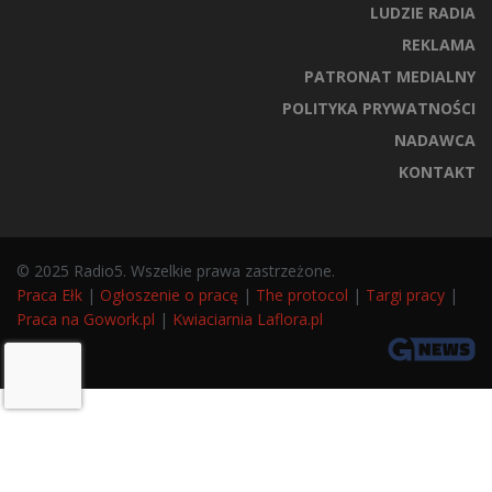
LUDZIE RADIA
REKLAMA
PATRONAT MEDIALNY
POLITYKA PRYWATNOŚCI
NADAWCA
KONTAKT
© 2025 Radio5. Wszelkie prawa zastrzeżone.
Praca Ełk
|
Ogłoszenie o pracę
|
The protocol
|
Targi pracy
|
Praca na Gowork.pl
|
Kwiaciarnia Laflora.pl