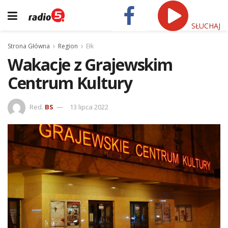
SŁUCHAJ
Strona Główna
Region
Ełk
Wakacje z Grajewskim
Centrum Kultury
Red.
BS
13 lipca 2022