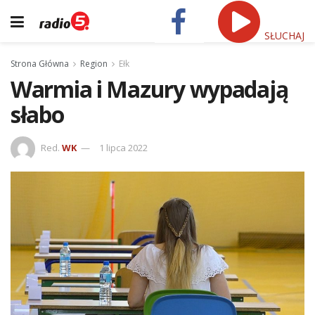
SŁUCHAJ
Strona Główna
Region
Ełk
Warmia i Mazury wypadają
słabo
Red.
WK
1 lipca 2022