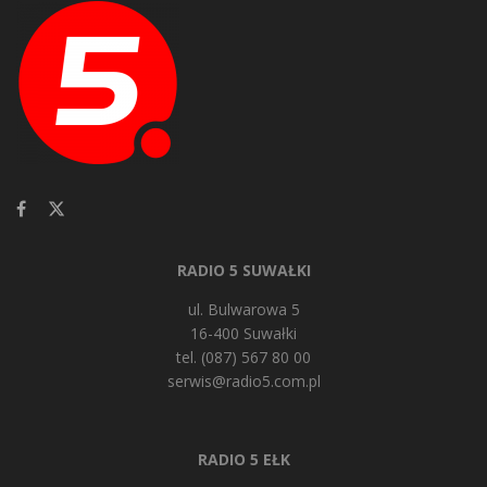
RADIO 5 SUWAŁKI
ul. Bulwarowa 5
16-400 Suwałki
tel. (087) 567 80 00
serwis@radio5.com.pl
RADIO 5 EŁK