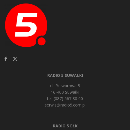
RADIO 5 SUWAŁKI
ul. Bulwarowa 5
16-400 Suwałki
tel. (087) 567 80 00
serwis@radio5.com.pl
RADIO 5 EŁK