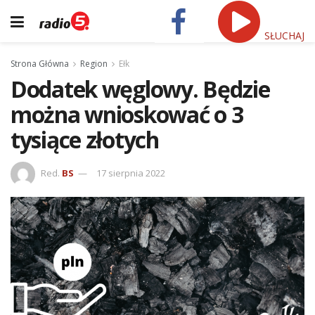
SŁUCHAJ
Strona Główna
Region
Ełk
Dodatek węglowy. Będzie
można wnioskować o 3
tysiące złotych
Red.
BS
17 sierpnia 2022