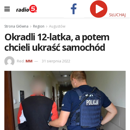
SŁUCHAJ
Strona Główna
Region
Augustów
Okradli 12-latka, a potem
chcieli ukraść samochód
Red.
MM
31 sierpnia 2022