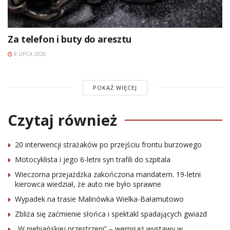
Za telefon i buty do aresztu
8 LIPCA 2026
POKAŻ WIĘCEJ
Czytaj również
20 interwencji strażaków po przejściu frontu burzowego
Motocyklista i jego 6-letni syn trafili do szpitala
Wieczorna przejażdżka zakończona mandatem. 19-letni
kierowca wiedział, że auto nie było sprawne
Wypadek na trasie Malinówka Wielka-Bałamutowo
Zbliża się zaćmienie słońca i spektakl spadających gwiazd
„W niebiańskiej przestrzeni” – wernisaż wystawy w