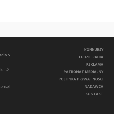
KONKURSY
dio 5
LUDZIE RADIA
REKLAMA
k. 1.2
PATRONAT MEDIALNY
POLITYKA PRYWATNOŚCI
com.pl
NADAWCA
KONTAKT