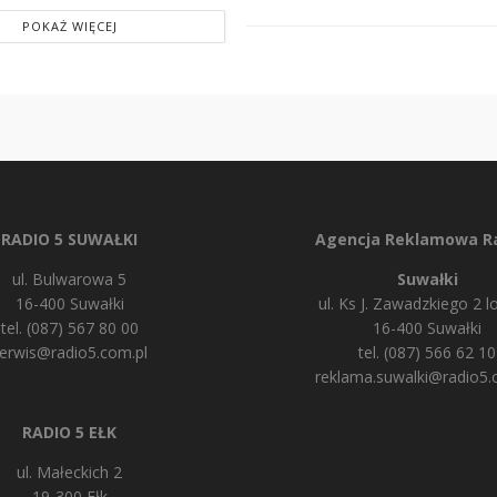
POKAŻ WIĘCEJ
RADIO 5 SUWAŁKI
Agencja Reklamowa Ra
ul. Bulwarowa 5
Suwałki
16-400 Suwałki
ul. Ks J. Zawadzkiego 2 lo
tel. (087) 567 80 00
16-400 Suwałki
erwis@radio5.com.pl
tel. (087) 566 62 10
reklama.suwalki@radio5.
RADIO 5 EŁK
ul. Małeckich 2
19-300 Ełk