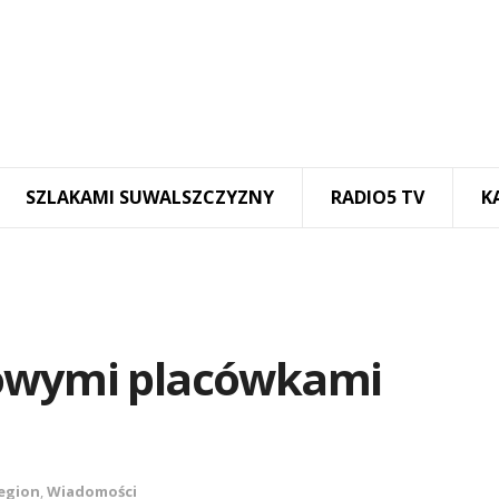
SZLAKAMI SUWALSZCZYZNY
RADIO5 TV
K
towymi placówkami
egion
,
Wiadomości