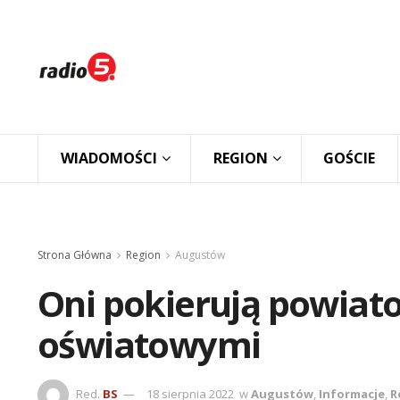
WIADOMOŚCI
REGION
GOŚCIE
Strona Główna
Region
Augustów
Oni pokierują powia
oświatowymi
Red.
BS
18 sierpnia 2022
w
Augustów
,
Informacje
,
R