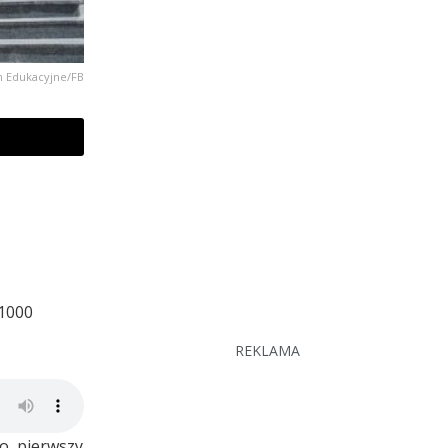
um Edukacyjne/FB
 1000
REKLAMA
o, pierwszy