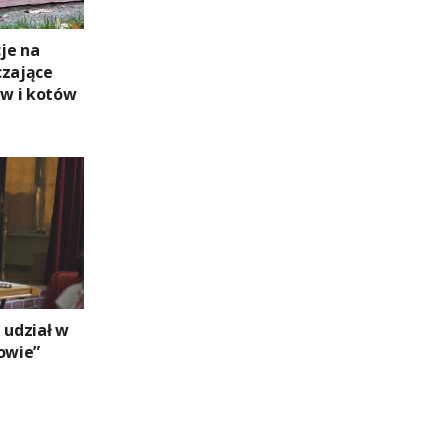
je na
czające
w i kotów
 udział w
owie”