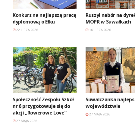
Konkurs na najlepszą pracę
Ruszył nabór na dyre
dyplomową o Ełku
MOPR w Suwałkach
22 LIPCA 2026
16 LIPCA 2026
Społeczność Zespołu Szkół
Suwalczanka najleps
nr 6 przygotowuje się do
województwie
akcji „Rowerowe Love”
27 MAJA 2026
27 MAJA 2026