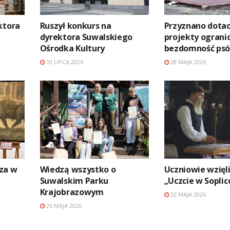
ktora
Ruszył konkurs na
Przyznano dotac
dyrektora Suwalskiego
projekty ograni
Ośrodka Kultury
bezdomność psó
10 LIPCA 2026
28 MAJA 2026
za w
Wiedzą wszystko o
Uczniowie wzięli
Suwalskim Parku
„Uczcie w Soplic
Krajobrazowym
22 MAJA 2026
25 MAJA 2026