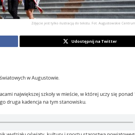
Zdjęcie jest tylko ilustracją do tekstu. Fot. Augustowskie Centr
Udostępnij na Twitter
światowych w Augustowie.
mi największej szkoły w mieście, w której uczy się ponad
ego druga kadencja na tym stanowisku.
ik wydziału oświaty, kultury i sportu starostwa powiatoweg