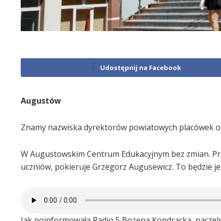
Udostępnij na Facebook
Augustów
Znamy nazwiska dyrektorów powiatowych placówek o
W Augustowskim Centrum Edukacyjnym bez zmian. Praca
uczniów, pokieruje Grzegorz Augusewicz. To będzie j
Jak poinformowała Radio 5 Bożena Kondracka, naczeln