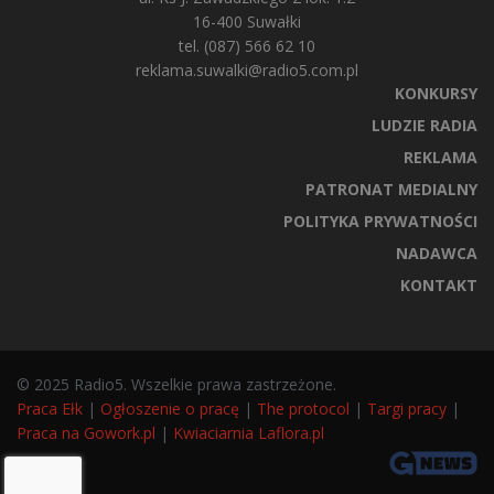
16-400 Suwałki
tel. (087) 566 62 10
reklama.suwalki@radio5.com.pl
KONKURSY
LUDZIE RADIA
REKLAMA
PATRONAT MEDIALNY
POLITYKA PRYWATNOŚCI
NADAWCA
KONTAKT
© 2025 Radio5. Wszelkie prawa zastrzeżone.
Praca Ełk
|
Ogłoszenie o pracę
|
The protocol
|
Targi pracy
|
Praca na Gowork.pl
|
Kwiaciarnia Laflora.pl