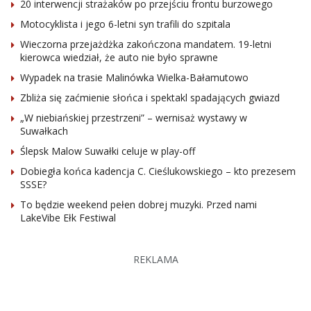
20 interwencji strażaków po przejściu frontu burzowego
Motocyklista i jego 6-letni syn trafili do szpitala
Wieczorna przejażdżka zakończona mandatem. 19-letni
kierowca wiedział, że auto nie było sprawne
Wypadek na trasie Malinówka Wielka-Bałamutowo
Zbliża się zaćmienie słońca i spektakl spadających gwiazd
„W niebiańskiej przestrzeni” – wernisaż wystawy w
Suwałkach
Ślepsk Malow Suwałki celuje w play-off
Dobiegła końca kadencja C. Cieślukowskiego – kto prezesem
SSSE?
To będzie weekend pełen dobrej muzyki. Przed nami
LakeVibe Ełk Festiwal
REKLAMA