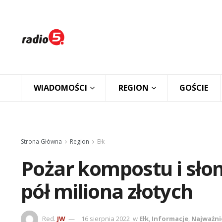
WIADOMOŚCI
REGION
GOŚCIE
Strona Główna
Region
Ełk
Pożar kompostu i sło
pół miliona złotych
Red.
JW
16 sierpnia 2022
w
Ełk
,
Informacje
,
Najważni