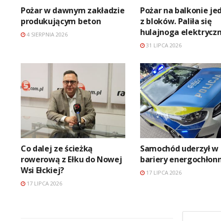
Pożar w dawnym zakładzie
Pożar na balkonie j
produkującym beton
z bloków. Paliła się
hulajnoga elektrycz
4 SIERPNIA 2026
31 LIPCA 2026
Co dalej ze ścieżką
Samochód uderzył w
rowerową z Ełku do Nowej
bariery energochłon
Wsi Ełckiej?
17 LIPCA 2026
17 LIPCA 2026