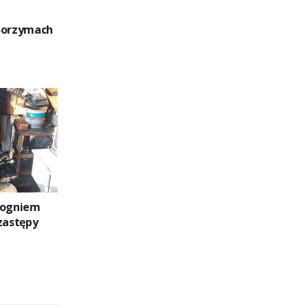
Borzymach
Z ogniem
zastępy