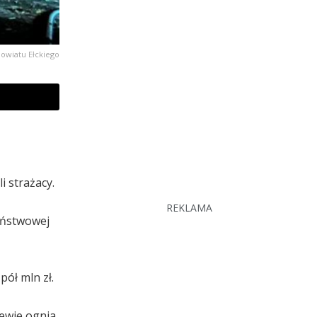
owiatu Ełckiego
 strażacy.
REKLAMA
aństwowej
ół mln zł.
zewie ognia