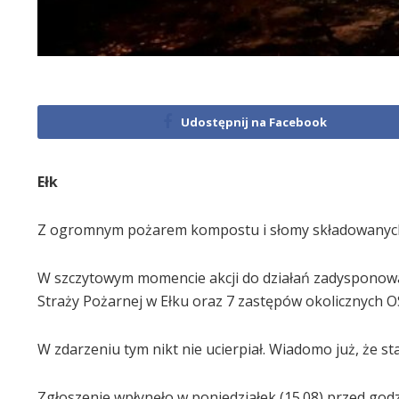
Udostępnij na Facebook
Ełk
Z ogromnym pożarem kompostu i słomy składowanych na
W szczytowym momencie akcji do działań zadysponow
Straży Pożarnej w Ełku oraz 7 zastępów okolicznych O
W zdarzeniu tym nikt nie ucierpiał. Wiadomo już, że 
Zgłoszenie wpłynęło w poniedziałek (15.08) przed god