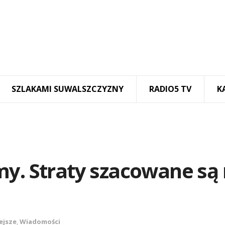
SZLAKAMI SUWALSZCZYZNY
RADIO5 TV
K
my. Straty szacowane są
ejsze
,
Wiadomości