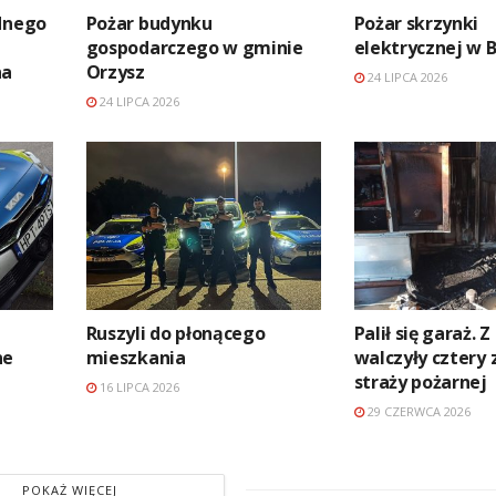
ednego
Pożar budynku
Pożar skrzynki
gospodarczego w gminie
elektrycznej w 
na
Orzysz
24 LIPCA 2026
24 LIPCA 2026
Ruszyli do płonącego
Palił się garaż. 
ne
mieszkania
walczyły cztery 
straży pożarnej
16 LIPCA 2026
29 CZERWCA 2026
POKAŻ WIĘCEJ