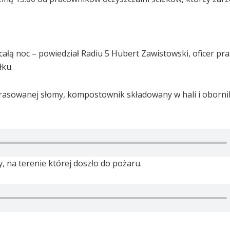
całą noc – powiedział Radiu 5 Hubert Zawistowski, oficer pr
łku.
prasowanej słomy, kompostownik składowany w hali i oborni
, na terenie której doszło do pożaru.