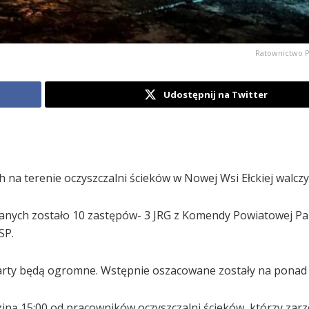
Ratownictwo P
Udostępnij na Twitter
 terenie oczyszczalni ścieków w Nowej Wsi Ełckiej walczyli
anych zostało 10 zastępów- 3 JRG z Komendy Powiatowej P
SP.
starty będą ogromne. Wstępnie oszacowane zostały na ponad p
ziną 15:00 od pracowników oczyszczalni ścieków, którzy zar