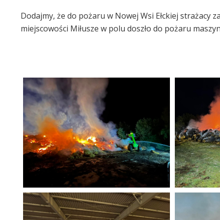
Dodajmy, że do pożaru w Nowej Wsi Ełckiej strażacy 
miejscowości Miłusze w polu doszło do pożaru maszyny