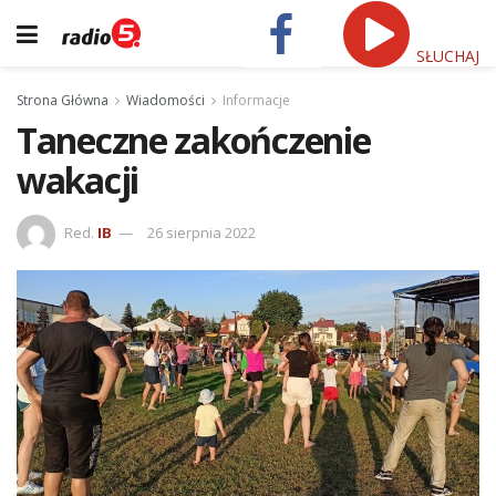
SŁUCHAJ
Strona Główna
Wiadomości
Informacje
Taneczne zakończenie
wakacji
Red.
IB
26 sierpnia 2022