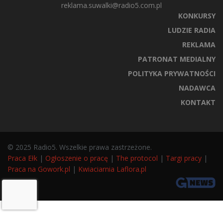
reklama.suwalki@radio5.com.pl
KONKURSY
LUDZIE RADIA
REKLAMA
PATRONAT MEDIALNY
POLITYKA PRYWATNOŚCI
NADAWCA
KONTAKT
© 2025 Radio5. Wszelkie prawa zastrzeżone.
Praca Ełk
|
Ogłoszenie o pracę
|
The protocol
|
Targi pracy
|
Praca na Gowork.pl
|
Kwiaciarnia Laflora.pl