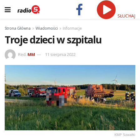
SŁUCHAJ
Strona Główna
Wiadomości
Informacje
Troje dzieci w szpitalu
Red.
MM
11 sierpnia 2022
KMP Suwałki