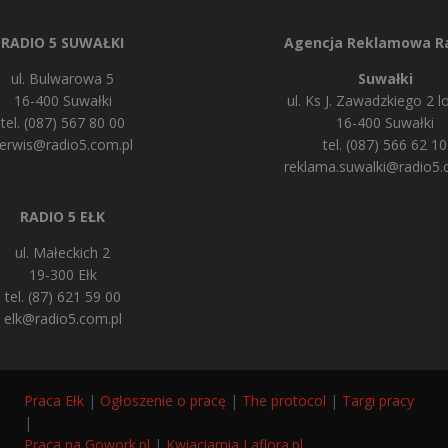
RADIO 5 SUWAŁKI
Agencja Reklamowa Ra
ul. Bulwarowa 5
Suwałki
16-400 Suwałki
ul. Ks J. Zawadzkiego 2 lo
tel. (087) 567 80 00
16-400 Suwałki
erwis@radio5.com.pl
tel. (087) 566 62 10
reklama.suwalki@radio5.
RADIO 5 EŁK
ul. Małeckich 2
19-300 Ełk
tel. (87) 621 59 00
elk@radio5.com.pl
Praca Ełk
|
Ogłoszenie o pracę
|
The protocol
|
Targi pracy
|
Praca na Gowork.pl
|
Kwiaciarnia Laflora.pl