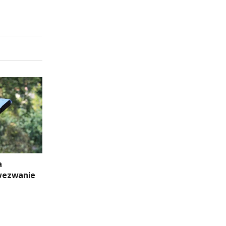
a
wezwanie