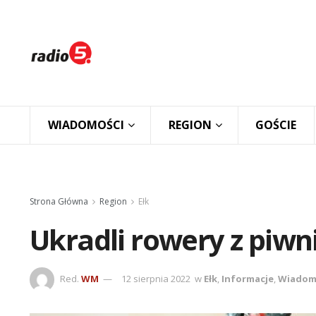
WIADOMOŚCI
REGION
GOŚCIE
Strona Główna
Region
Ełk
Ukradli rowery z piwn
Red.
WM
12 sierpnia 2022
w
Ełk
,
Informacje
,
Wiadom