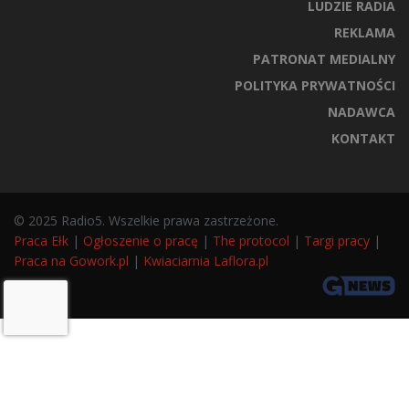
LUDZIE RADIA
REKLAMA
PATRONAT MEDIALNY
POLITYKA PRYWATNOŚCI
NADAWCA
KONTAKT
© 2025 Radio5. Wszelkie prawa zastrzeżone.
Praca Ełk
|
Ogłoszenie o pracę
|
The protocol
|
Targi pracy
|
Praca na Gowork.pl
|
Kwiaciarnia Laflora.pl