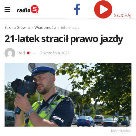
SŁUCHAJ
Strona Główna
Wiadomości
Informacje
21-latek stracił prawo jazdy
Red.
IB
2 września 2022
KMP Suwałki