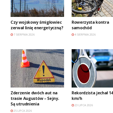
Czy wojskowy śmigłowiec
Rowerzysta kontra
zerwał linię energetyczną?
samochód
7 SIERPNIA 2026
4 SIERPNIA 2026
Zderzenie dwóch aut na
Rekordzista jechał 1
trasie Augustów – Sejny.
km/h
Są utrudnienia
23 LIPCA 2026
25 LIPCA 2026