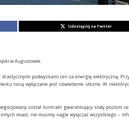
Udostępnij na Twitter
ejski w Augustowie.
 drastycznymi podwyżkami cen za energię elektryczną. Pr
lecku nocą wyłączane jest oświetlenie uliczne. W niektóry
negocjowany został kontrakt gwarantujący stały poziom c
 innych miast, nie musimy nagle wyłączać wszystkiego – info