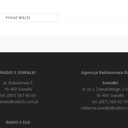
POKAŻ WIĘCEJ
RADIO 5 SUWAŁKI
Agencja Reklamowa Ra
ul. Bulwarowa 5
Suwałki
16-400 Suwałki
ul. Ks J. Zawadzkiego 2 lo
tel. (087) 567 80 00
16-400 Suwałki
erwis@radio5.com.pl
tel. (087) 566 62 10
reklama.suwalki@radio5.
RADIO 5 EŁK