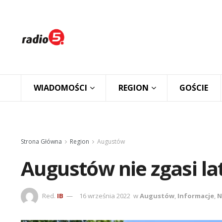
WIADOMOŚCI
REGION
GOŚCIE
Strona Główna
Region
Augustów
Augustów nie zgasi la
Red.
IB
16 września 2022
w
Augustów
,
Informacje
,
N