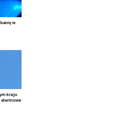
ebanię w
ym kraju
y alarmowe