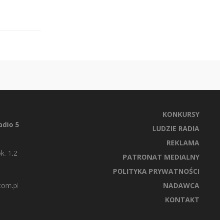
KONKURSY
dio 5
LUDZIE RADIA
REKLAMA
k. 1.2
PATRONAT MEDIALNY
POLITYKA PRYWATNOŚCI
com.pl
NADAWCA
KONTAKT