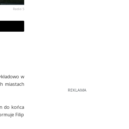
Radio 5
zykładowo w
ch miastach
REKLAMA
en do końca
rmuje Filip