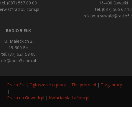
tel. (087) 567 80 00
16-400 Suwałki
erwis@radio5.com.pl
tel. (087) 566 62 10
reklama.suwalki@radio5.
RADIO 5 EŁK
ul. Małeckich 2
19-300 Ełk
tel. (87) 621 59 00
elk@radio5.com.pl
Praca Ełk
|
Ogłoszenie o pracę
|
The protocol
|
Targi pracy
|
Praca na Gowork.pl
|
Kwiaciarnia Laflora.pl