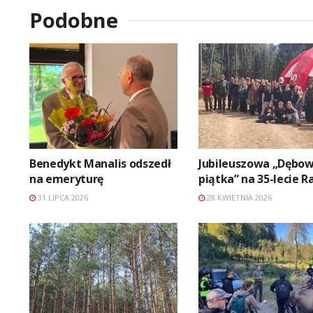
Podobne
Benedykt Manalis odszedł
Jubileuszowa „Dębo
na emeryturę
piątka” na 35-lecie R
31 LIPCA 2026
28 KWIETNIA 2026