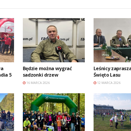
wa
Będzie można wygrać
Leśnicy zaprasz
adia 5
sadzonki drzew
Święto Lasu
16 MARCA 2026
12 MARCA 2026