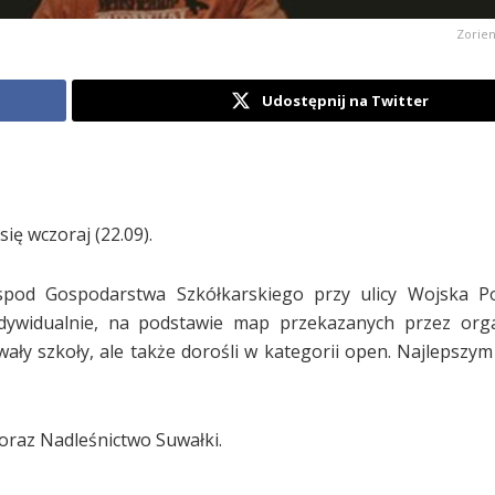
Zorie
Udostępnij na Twitter
ię wczoraj (22.09).
spod Gospodarstwa Szkółkarskiego przy ulicy Wojska Po
dywidualnie, na podstawie map przekazanych przez orga
wały szkoły, ale także dorośli w kategorii open. Najlepszy
raz Nadleśnictwo Suwałki.