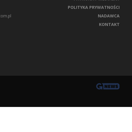
POLITYKA PRYWATNOŚCI
com.pl
NADAWCA
KONTAKT