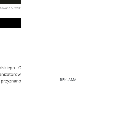
ntowane Suwałki
lskiego. O
nizatorów.
REKLAMA
m przyznano