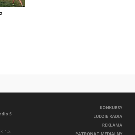
 z
KONKURSY
dio 5
LUDZIE RADIA
REKLAMA
k. 1.2
PATRONAT MEDIALNY