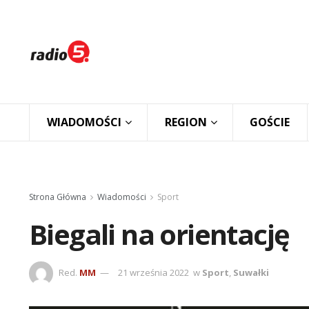
WIADOMOŚCI
REGION
GOŚCIE
Strona Główna
Wiadomości
Sport
Biegali na orientację
Red.
MM
21 września 2022
w
Sport
,
Suwałki