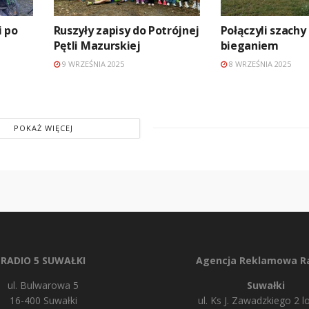
 po
Ruszyły zapisy do Potrójnej
Połączyli szachy
Pętli Mazurskiej
bieganiem
9 WRZEŚNIA 2025
8 WRZEŚNIA 2025
POKAŻ WIĘCEJ
RADIO 5 SUWAŁKI
Agencja Reklamowa Ra
ul. Bulwarowa 5
Suwałki
16-400 Suwałki
ul. Ks J. Zawadzkiego 2 lo