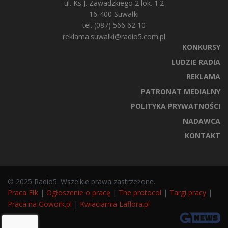
ul. Ks J. Zawadzkiego 2 lok. 1.2
16-400 Suwałki
tel. (087) 566 62 10
reklama.suwalki@radio5.com.pl
KONKURSY
LUDZIE RADIA
REKLAMA
PATRONAT MEDIALNY
POLITYKA PRYWATNOŚCI
NADAWCA
KONTAKT
© 2025 Radio5. Wszelkie prawa zastrzeżone.
Praca Ełk
|
Ogłoszenie o pracę
|
The protocol
|
Targi pracy
|
Praca na Gowork.pl
|
Kwiaciarnia Laflora.pl