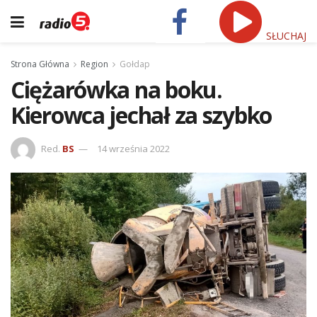
SŁUCHAJ
Strona Główna
Region
Gołdap
Ciężarówka na boku.
Kierowca jechał za szybko
Red.
BS
14 września 2022