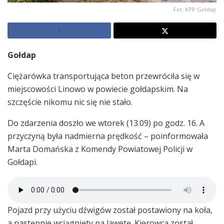
Fot. KPP Gołdap
Gołdap
Ciężarówka transportująca beton przewróciła się w
miejscowości Linowo w powiecie gołdapskim. Na
szczęście nikomu nic się nie stało.
Do zdarzenia doszło we wtorek (13.09) po godz. 16. A
przyczyną była nadmierna prędkość – poinformowała
Marta Domańska z Komendy Powiatowej Policji w
Gołdapi.
Pojazd przy użyciu dźwigów został postawiony na koła,
a następnie wciągnięty na lawetę. Kierowca został