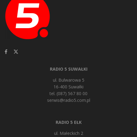
RADIO 5 SUWAŁKI
ul. Bulwarowa 5
16-400 Suwałki
tel. (087) 567 80 00
serwis@radio5.com.pl
RADIO 5 EŁK
ul. Małeckich 2