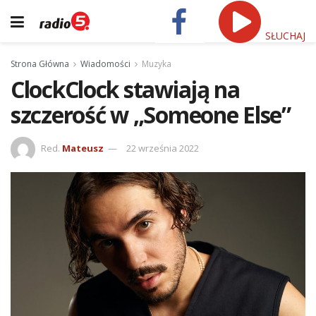
SŁUCHAJ
Strona Główna
Wiadomości
Muzyka
ClockClock stawiają na
szczerość w „Someone Else”
Red.
Mateusz
22 września 2022