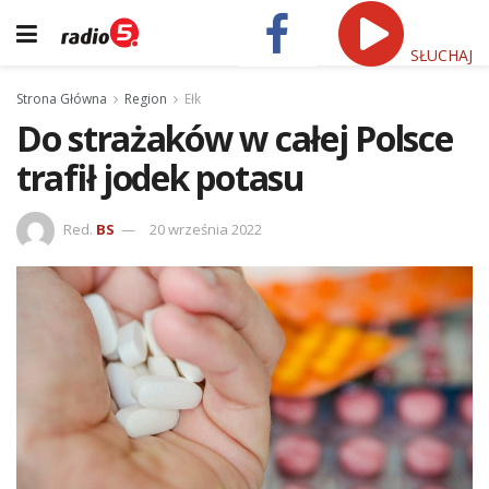
SŁUCHAJ
Strona Główna
Region
Ełk
Do strażaków w całej Polsce
trafił jodek potasu
Red.
BS
20 września 2022