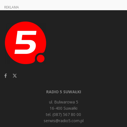
REKLAMA
RADIO 5 SUWAŁKI
ul. Bulwarowa 5
16-400 Suwałki
tel. (087) 567 80 00
serwis@radio5.com.pl