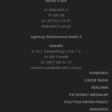
RADIO 5 EŁK
ul. Małeckich 2
19-300 Ełk
tel. (87) 621 59 00
elk@radio5.com.pl
Agencja Reklamowa Radio 5
Suwałki
ul. Ks J. Zawadzkiego 2 lok. 1.2
16-400 Suwałki
tel. (087) 566 62 10
reklama.suwalki@radio5.com.pl
KONKURSY
LUDZIE RADIA
REKLAMA
PATRONAT MEDIALNY
POLITYKA PRYWATNOŚCI
NADAWCA