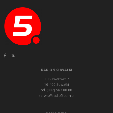
RADIO 5 SUWAŁKI
ul. Bulwarowa 5
16-400 Suwałki
tel. (087) 567 80 00
serwis@radio5.com.pl