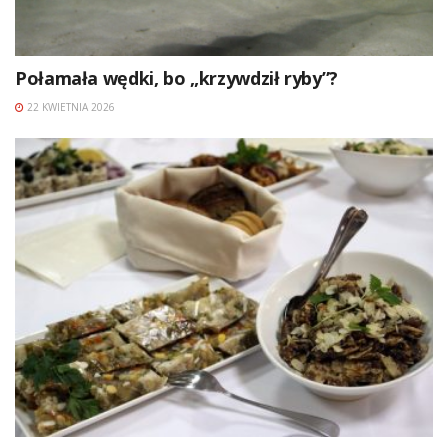
Połamała wędki, bo „krzywdził ryby”?
22 KWIETNIA 2026