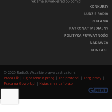
reklama.suwalki@radio5.com.pl
KONKURSY
LUDZIE RADIA
REKLAMA
PATRONAT MEDIALNY
POLITYKA PRYWATNOŚCI
NADAWCA
KONTAKT
© 2025 Radio5. Wszelkie prawa zastrzeżone.
Praca Ełk
|
Ogłoszenie o pracę
|
The protocol
|
Targi pracy
|
Praca na Gowork.pl
|
Kwiaciarnia Laflora.pl