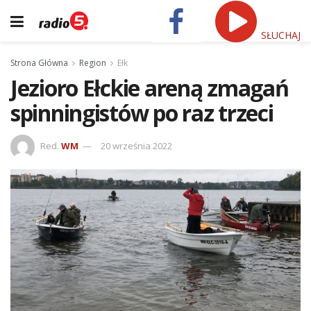
SŁUCHAJ
Strona Główna
Region
Ełk
Jezioro Ełckie areną zmagań
spinningistów po raz trzeci
Red.
WM
20 września 2022