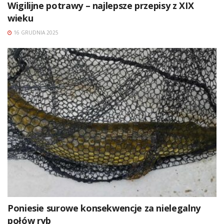
Wigilijne potrawy – najlepsze przepisy z XIX
wieku
16 GRUDNIA 2025
Poniesie surowe konsekwencje za nielegalny
połów ryb