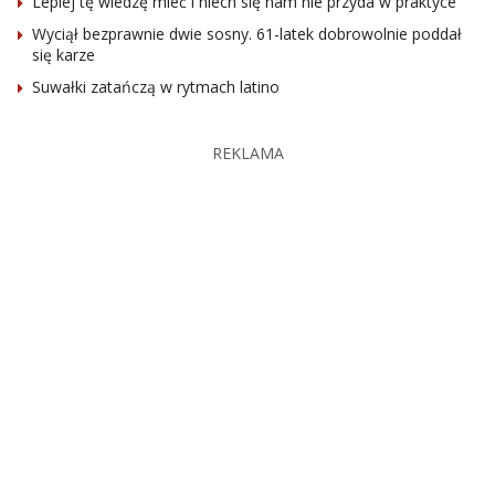
Lepiej tę wiedzę mieć i niech się nam nie przyda w praktyce
Wyciął bezprawnie dwie sosny. 61-latek dobrowolnie poddał
się karze
Suwałki zatańczą w rytmach latino
REKLAMA