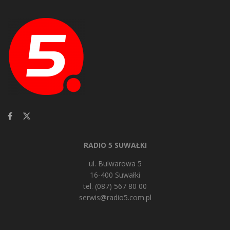
RADIO 5 SUWAŁKI
ul. Bulwarowa 5
16-400 Suwałki
tel. (087) 567 80 00
serwis@radio5.com.pl