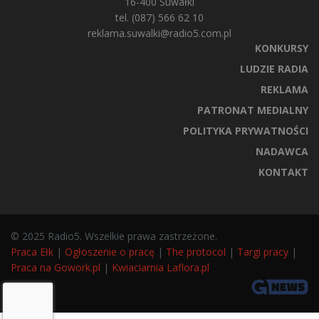
16-400 Suwałki
tel. (087) 566 62 10
reklama.suwalki@radio5.com.pl
KONKURSY
LUDZIE RADIA
REKLAMA
PATRONAT MEDIALNY
POLITYKA PRYWATNOŚCI
NADAWCA
KONTAKT
© 2025 Radio5. Wszelkie prawa zastrzeżone.
Praca Ełk
|
Ogłoszenie o pracę
|
The protocol
|
Targi pracy
|
Praca na Gowork.pl
|
Kwiaciarnia Laflora.pl