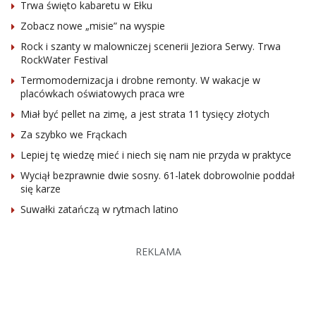
Trwa święto kabaretu w Ełku
Zobacz nowe „misie” na wyspie
Rock i szanty w malowniczej scenerii Jeziora Serwy. Trwa
RockWater Festival
Termomodernizacja i drobne remonty. W wakacje w
placówkach oświatowych praca wre
Miał być pellet na zimę, a jest strata 11 tysięcy złotych
Za szybko we Frąckach
Lepiej tę wiedzę mieć i niech się nam nie przyda w praktyce
Wyciął bezprawnie dwie sosny. 61-latek dobrowolnie poddał
się karze
Suwałki zatańczą w rytmach latino
REKLAMA