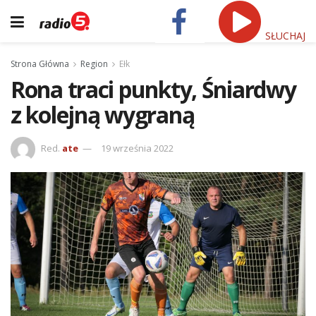
SŁUCHAJ
Strona Główna
Region
Ełk
Rona traci punkty, Śniardwy
z kolejną wygraną
Red.
ate
19 września 2022