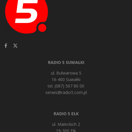
RADIO 5 SUWAŁKI
ul. Bulwarowa 5
16-400 Suwałki
tel. (087) 567 80 00
serwis@radio5.com.pl
RADIO 5 EŁK
ul. Małeckich 2
19-300 Ełk