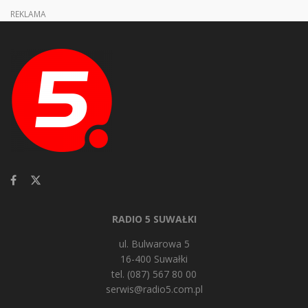
REKLAMA
RADIO 5 SUWAŁKI
ul. Bulwarowa 5
16-400 Suwałki
tel. (087) 567 80 00
serwis@radio5.com.pl