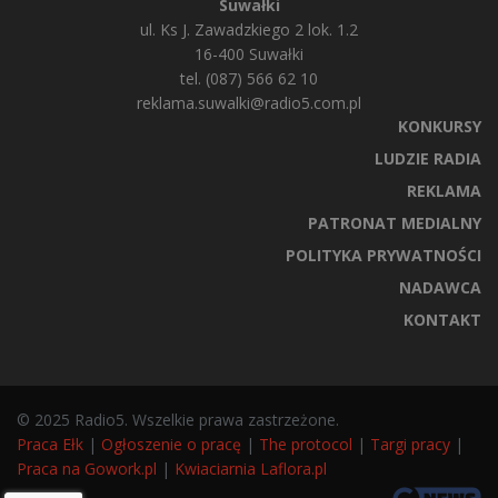
Suwałki
ul. Ks J. Zawadzkiego 2 lok. 1.2
16-400 Suwałki
tel. (087) 566 62 10
reklama.suwalki@radio5.com.pl
KONKURSY
LUDZIE RADIA
REKLAMA
PATRONAT MEDIALNY
POLITYKA PRYWATNOŚCI
NADAWCA
KONTAKT
© 2025 Radio5. Wszelkie prawa zastrzeżone.
Praca Ełk
|
Ogłoszenie o pracę
|
The protocol
|
Targi pracy
|
Praca na Gowork.pl
|
Kwiaciarnia Laflora.pl