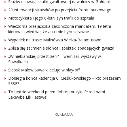
Służby usuwają skutki gwałtownej nawałnicy w Gołdapi
20 interwencji strażaków po przejściu frontu burzowego
Motocyklista i jego 6-letni syn trafili do szpitala
Wieczorna przejażdżka zakończona mandatem. 19-letni
kierowca wiedział, że auto nie było sprawne
Wypadek na trasie Malinówka Wielka-Bałamutowo
Zbliża się zaćmienie słońca i spektakl spadających gwiazd
„W niebiańskiej przestrzeni” – wernisaż wystawy w
Suwałkach
Ślepsk Malow Suwałki celuje w play-off
Dobiegła końca kadencja C. Cieślukowskiego – kto prezesem
SSSE?
To będzie weekend pełen dobrej muzyki. Przed nami
LakeVibe Ełk Festiwal
REKLAMA