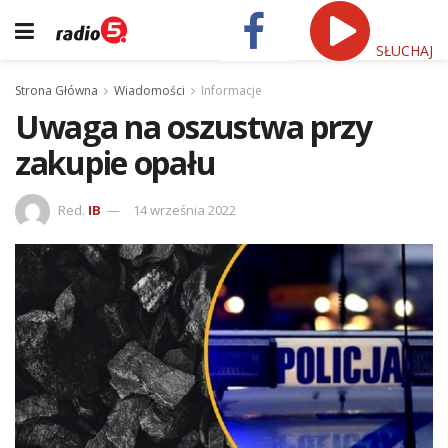
SŁUCHAJ
Strona Główna
Wiadomości
Informacje
Uwaga na oszustwa przy
zakupie opału
Red.
IB
14 września 2022